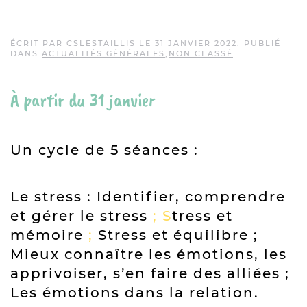
SES ÉMOTIONS
ÉCRIT PAR
CSLESTAILLIS
LE
31 JANVIER 2022
. PUBLIÉ
DANS
ACTUALITÉS GÉNÉRALES
,
NON CLASSÉ
.
À partir du 31 janvier
Un cycle de 5 séances
:
Le stress : Identifier, comprendre
et gérer le stress
; S
tress et
mémoire
;
Stress et équilibre ;
Mieux connaître les émotions, les
apprivoiser, s’en faire des alliées ;
Les émotions dans la relation.